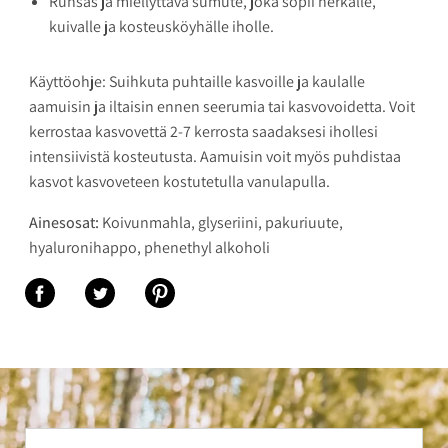
Runsas ja miellyttävä sumute, joka sopii herkälle,
kuivalle ja kosteusköyhälle iholle.
Käyttöohje: Suihkuta puhtaille kasvoille ja kaulalle
aamuisin ja iltaisin ennen seerumia tai kasvovoidetta. Voit
kerrostaa kasvovettä 2-7 kerrosta saadaksesi ihollesi
intensiivistä kosteutusta. Aamuisin voit myös puhdistaa
kasvot kasvoveteen kostutetulla vanulapulla.
Ainesosat:
Koivunmahla, glyseriini, pakuriuute,
hyaluronihappo, phenethyl alkoholi
Jaa Facebookiin
Jaa Twitteriin
Jaa Pinterestiin