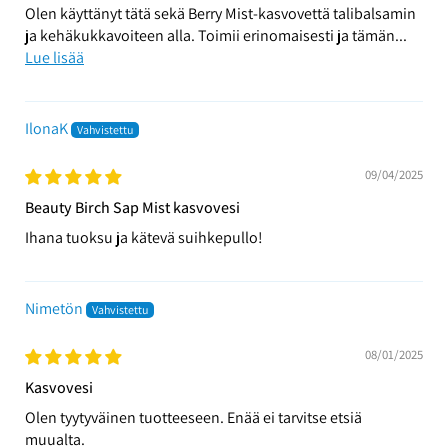
Olen käyttänyt tätä sekä Berry Mist-kasvovettä talibalsamin
ja kehäkukkavoiteen alla. Toimii erinomaisesti ja tämän...
Lue lisää
IlonaK
09/04/2025
Beauty Birch Sap Mist kasvovesi
Ihana tuoksu ja kätevä suihkepullo!
Nimetön
08/01/2025
Kasvovesi
Olen tyytyväinen tuotteeseen. Enää ei tarvitse etsiä
muualta.