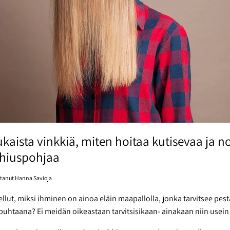
aista vinkkiä, miten hoitaa kutisevaa ja n
 hiuspohjaa
ittanut Hanna Savioja
llut, miksi ihminen on ainoa eläin maapallolla, jonka tarvitsee pest
uhtaana? Ei meidän oikeastaan tarvitsisikaan- ainakaan niin usein