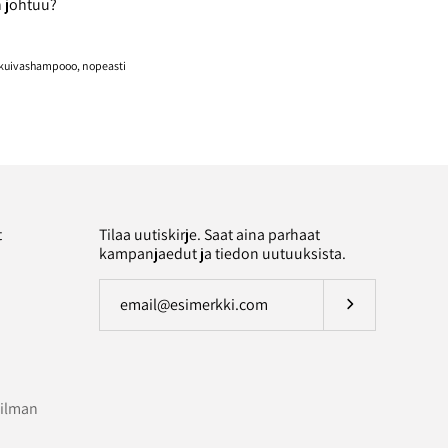
n johtuu?
 kuivashampooo
nopeasti
t
Tilaa uutiskirje. Saat aina parhaat
kampanjaedut ja tiedon uutuuksista.
Tilaa uutiskirje
 ilman