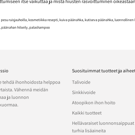
ttumiseen itse vaikuttaa ja mistä hiusten rasvoittuminen oikeastaa
 pesu ruisjauhoilla
kosmetiikka resepti
kuiva päänahka
kutiseva päänahka
luonnollinen
päänahan hilseily
palashampoo
ssio
Suosituimmat tuotteet ja aihee
 tehdä ihonhoidosta helppoa
Talivoide
ertaista. Vähennä meidän
Sinkkivoide
aa ja luonnon
Atoopikon ihon hoito
kuormaa.
Kaikki tuotteet
Hellävaraiset luonnonsaippuat
turhia lisäaineita