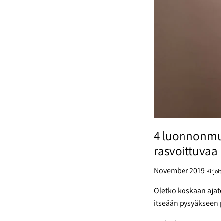
4 luonnonmuk
rasvoittuvaa
November 2019
Kirjo
Oletko koskaan ajate
itseään pysyäkseen p