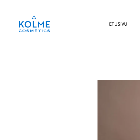
Siirry
sisältöön
ETUSIVU