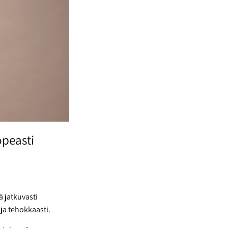
opeasti
ä jatkuvasti
 ja tehokkaasti.