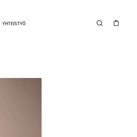
YHTEISTYÖ
Avaa ostoskor
Avaa hakupalkki