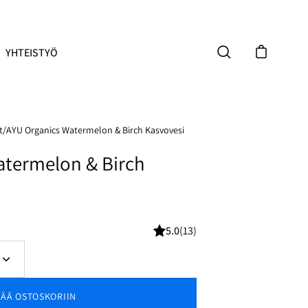
YHTEISTYÖ
Avaa ostoskor
Avaa hakupalkki
t
/
AYU Organics Watermelon & Birch Kasvovesi
atermelon & Birch
5.0
(13)
Lisää
määrää
SÄÄ OSTOSKORIIN