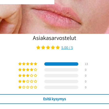
Asiakasarvostelut
5.00 / 5
13
0
0
0
0
Esitä kysymys