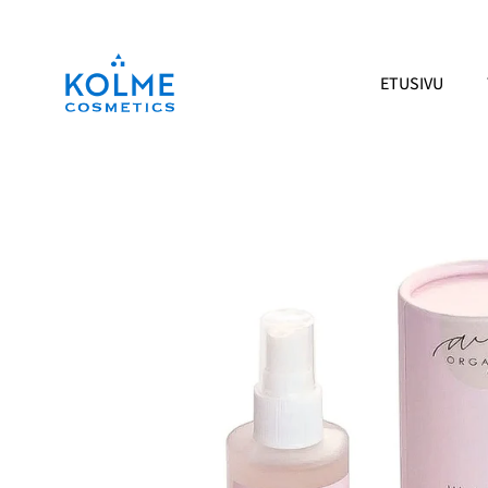
Siirry
sisältöön
ETUSIVU