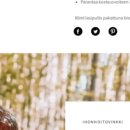
Parantaa kosteusvoiteen
80ml lasipullo pakattuna bi
Jaa Facebookiin
Jaa Twitteriin
Jaa Pinter
IHONHOITOVINKKI