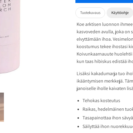
Tuotekuvaus
Käyttöohje
Koe arktisen luonnon ihmeel
kasvoveden avulla, joka on s
elvyttämään ihoa. Vesimeloni
koostumus tekee ihostasi ki
Koivunkaarnauute huolehtii 
kun taas hibiskus edistää iho
Lisäksi kakadumarja tuo iho
ikääntymisen merkkejä. Tämä
janoiselle iholle kaivaten li
Tehokas kosteutus
Raikas, hedelmäinen tuo
Tasapainottaa ihon sävyä
Säilyttää ihon nuorekku