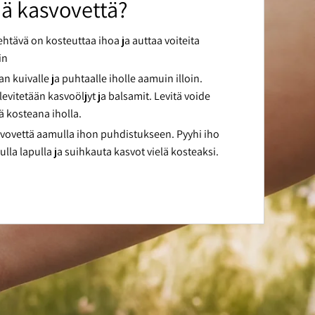
ää kasvovettä?
htävä on kosteuttaa ihoa ja auttaa voiteita
in
n kuivalle ja puhtaalle iholle aamuin illoin.
evitetään kasvoöljyt ja balsamit. Levitä voide
ä kosteana iholla.
svovettä aamulla ihon puhdistukseen. Pyyhi iho
lla lapulla ja suihkauta kasvot vielä kosteaksi.