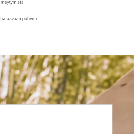
 imeytymistä
ohajoavaan pahviin
estiin