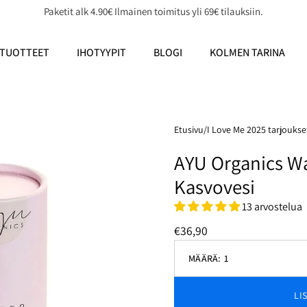
Paketit alk 4.90€ Ilmainen toimitus yli 69€ tilauksiin.
TUOTTEET
IHOTYYPIT
BLOGI
KOLMEN TARINA
Etusivu
/
I Love Me 2025 tarjoukse
AYU Organics W
Kasvovesi
13 arvostelua
€36,90
MÄÄRÄ:
1
Vähennä
määrää
LI