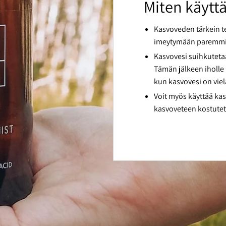
Miten käytt
Kasvoveden tärkein te
imeytymään paremm
Kasvovesi suihkutetaa
Tämän jälkeen iholle l
kun kasvovesi on viel
Voit myös käyttää ka
kasvoveteen kostutetu