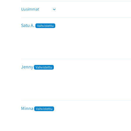
Sort by
Satu A.
Jenny
Minna