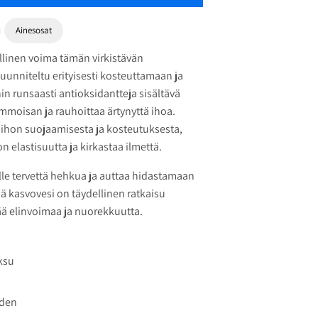
Ainesosat
linen voima tämän virkistävän
uunniteltu erityisesti kosteuttamaan ja
n runsaasti antioksidantteja sisältävä
mmoisan ja rauhoittaa ärtynyttä ihoa.
ihon suojaamisesta ja kosteutuksesta,
n elastisuutta ja kirkastaa ilmettä.
lle tervettä hehkua ja auttaa hidastamaan
 kasvovesi on täydellinen ratkaisu
sää elinvoimaa ja nuorekkuutta.
ksu
uden