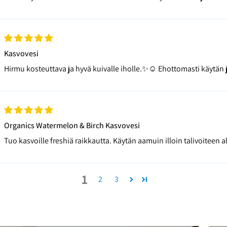
Kasvovesi
Hirmu kosteuttava ja hyvä kuivalle iholle.✨☺️ Ehottomasti käytän j
Organics Watermelon & Birch Kasvovesi
Tuo kasvoille freshiä raikkautta. Käytän aamuin illoin talivoiteen 
1
2
3