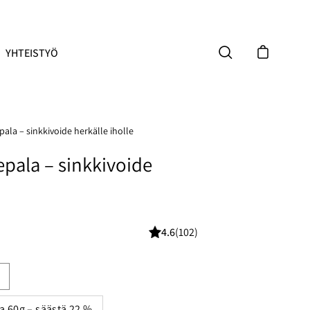
YHTEISTYÖ
Avaa ostoskor
Avaa hakupalkki
pala – sinkkivoide herkälle iholle
epala – sinkkivoide
a
4.6
(102)
a 60g – säästä 22 %