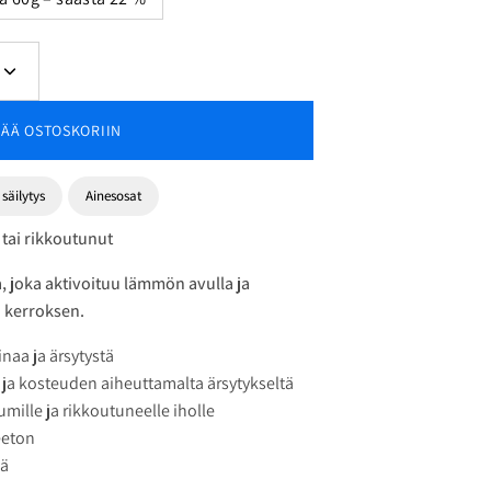
Lisää
määrää
SÄÄ OSTOSKORIIN
säilytys
Ainesosat
 tai rikkoutunut
, joka aktivoituu lämmön avulla ja
 kerroksen.
naa ja ärsytystä
 ja kosteuden aiheuttamalta ärsytykseltä
umille ja rikkoutuneelle iholle
eeton
ää