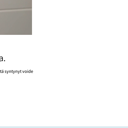
a.
itä syntynyt voide