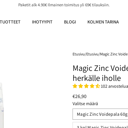
Paketit alk 4.90€ Ilmainen toimitus yli 69€ tilauksiin.
TUOTTEET
IHOTYYPIT
BLOGI
KOLMEN TARINA
Etusivu
/
Etusivu
/
Magic Zinc Voide
Magic Zinc Void
herkälle iholle
102 arvostelu
€26,90
Valitse määrä
Magic Zinc Voidepala 60g
3 kpl Magic Zinc Voidepal