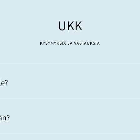
UKK
KYSYMYKSIÄ JA VASTAUKSIA
le?
än?