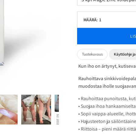
Valitse
MÄÄRÄ:
1
tuote
Vähennä
alasvetovalikosta
määrää
LI
Tuotekuvaus
Käyttöohje ja 
Kun iho on ärtynyt, kutiseva
Rauhoittava sinkkivoidepala
muodostaa iholle suojaavan
• Rauhoittaa punoitusta, kuti
• Suojaa ihoa hankaamiselta
• Sopii vaippa-alueelle, ihott
• Hajusteeton ja säilöntäain
• Riittoisa – pieni määrä riitt