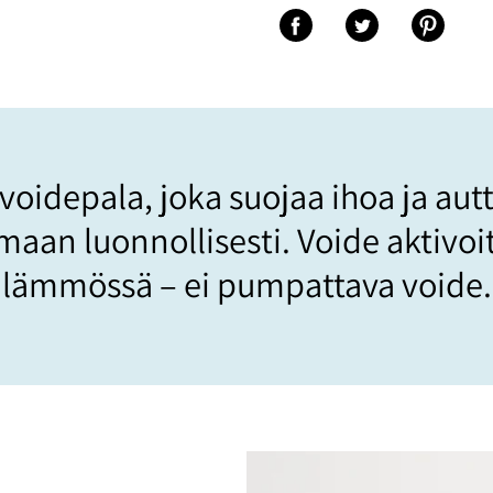
Jaa Facebookiin
Jaa Twitteriin
Jaa Pinter
voidepala, joka suojaa ihoa ja autt
maan luonnollisesti. Voide aktivoi
lämmössä – ei pumpattava voide.