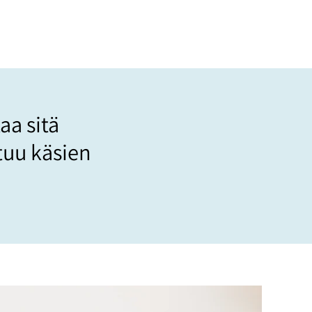
estiin
aa sitä
tuu käsien