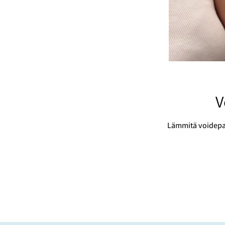
V
Lämmitä voidepala