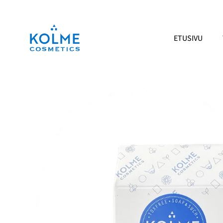
Siirry
sisältöön
ETUSIVU