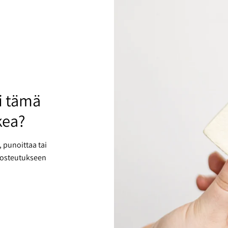
ri tämä
kea?
, punoittaa tai
 kosteutukseen