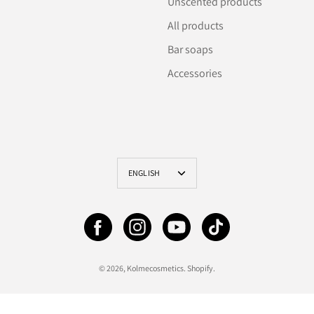
Unscented products
All products
Bar soaps
Accessories
Language
ENGLISH
© 2026,
Kolmecosmetics
.
Shopify
.