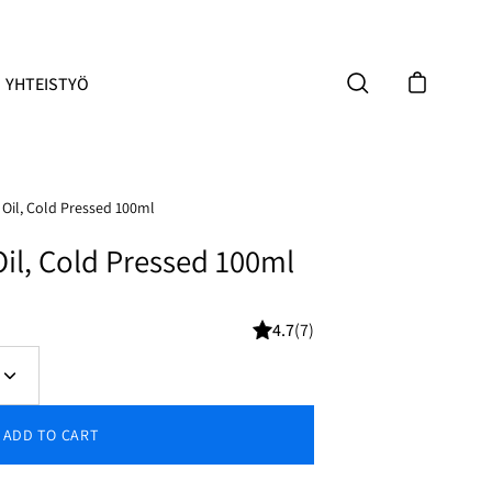
YHTEISTYÖ
Open cart
Open search bar
 Oil, Cold Pressed 100ml
Oil, Cold Pressed 100ml
4.7
(7)
Increase
quantity
ADD TO CART