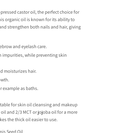
ressed castor oil, the perfect choice for
is organic oil is known for its ability to
 and strengthen both nails and hair, giving
yebrow and eyelash care.
n impurities, while preventing skin
d moisturizes hair.
owth.
or example as baths.
itable for skin oil cleansing and makeup
oil and 2/3 MCT or jojoba oil for a more
s the thick oil easier to use.
is Seed Oil