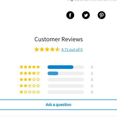
Share on Facebook
Share on Twitter
Share on Pinter
Customer Reviews
4.71 out of 5
5
2
0
0
0
Ask a question