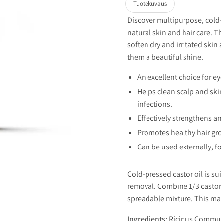
Tuotekuvaus
Discover multipurpose, cold-p
natural skin and hair care. Th
soften dry and irritated skin
them a beautiful shine.
An excellent choice for e
Helps clean scalp and ski
infections.
Effectively strengthens an
Promotes healthy hair gr
Can be used externally, f
Cold-pressed castor oil is su
removal. Combine 1/3 castor 
spreadable mixture. This make
Ingredients:
Ricinus Commun