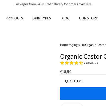
Packages from €4.90 Free delivery for orders over €69.
PRODUCTS
SKIN TYPES
BLOG
OUR STORY
Home
/
Aging skin
/
Organic Castor
Organic Castor 
7 reviews
€15,90
QUANTITY:
1
Decrease
quantity