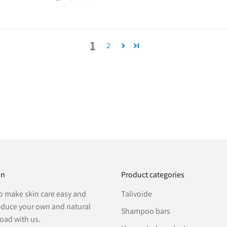
1
2
on
Product categories
o make skin care easy and
Talivoide
educe your own and natural
Shampoo bars
oad with us.