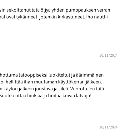
isin sekoittanut tätä öljyä yhden pumppauksen verran
lmät ovat tykänneet, jotenkin kirkastuneet. Iho nauttii
30/11/2024
t ihottuma (atooppiseksi luokiteltu) ja äärimmäinen
lkoi hellittää ihan muutaman käyttökerran jälkeen.
n käytön jälkeen joustava ja sileä. Vuorottelen tätä
uohkeuttaa hiuksia ja hoitaa kuivia latvoja!
10/11/2024