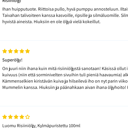
Risiiniöljy
Ihan huipputuote. Riittoisa pullo, hyvä pumppu annosteluun. Ilta
Taivahan talivoiteen kanssa kasvoille, ripsille ja silmäluomille. Si
hyvistä aineista. Hiuksiin en ole öljyä vielä kokeillut.
Superöljy!
On juuri niin ihana kuin mitä risiiniöljystä sanotaan! Käsissä ollu
kuivuus (niin että sorminivelten sivuihin tuli pieniä haavaumia) a
Kämmenselkien kiristävän kuiva ja hilseilevä iho on nyt parin viiko
Mummelin kanssa. Hiuksiin ja päänahkaan aivan ihana öljyhoito! K
Luomu Risiiniöljy, Kylmäpuristettu 100ml