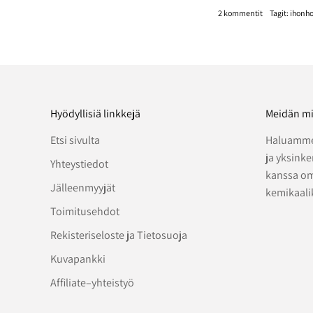
2 kommentit
Tagit:
ihonho
Hyödyllisiä linkkejä
Meidän mi
Etsi sivulta
Haluamme
ja yksink
Yhteystiedot
kanssa om
Jälleenmyyjät
kemikaali
Toimitusehdot
Rekisteriseloste ja Tietosuoja
Kuvapankki
Affiliate–yhteistyö