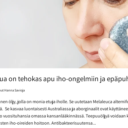
a on tehokas apu iho-ongelmiin ja epäpuh
anut Hanna Savioja
nen öljy, jolla on monia etuja iholle. Se uutetaan Melaleuca alterni
. Se kasvaa luontaisesti Australiassa ja aborginaalit ovat käyttäneet
o vuosituhansia omassa kansanlääkinnässä. Teepuuöljyä voidaan 
isten iho-oireiden hoitoon. Antibakteerisuutensa...