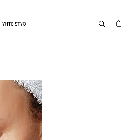
YHTEISTYÖ
Avaa ostoskor
Avaa hakupalkki