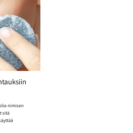
tauksiin
folia-nimisen
 sitä
käyttää