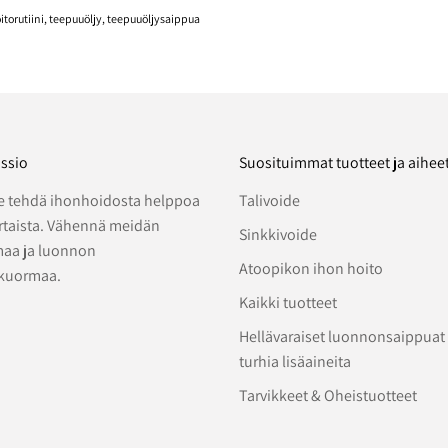
itorutiini
teepuuöljy
teepuuöljysaippua
ssio
Suosituimmat tuotteet ja aihee
 tehdä ihonhoidosta helppoa
Talivoide
ertaista. Vähennä meidän
Sinkkivoide
aa ja luonnon
Atoopikon ihon hoito
kuormaa.
Kaikki tuotteet
Hellävaraiset luonnonsaippuat
turhia lisäaineita
Tarvikkeet & Oheistuotteet