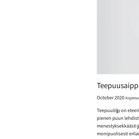
Teepuusaippu
October 2020
Kirjoitt
Teepuuöljy on eteeri
pienen puun lehdistä
menestyksekkäästi j
monipuolisesti erila