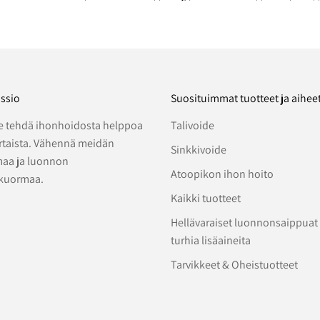
ssio
Suosituimmat tuotteet ja aihee
 tehdä ihonhoidosta helppoa
Talivoide
ertaista. Vähennä meidän
Sinkkivoide
aa ja luonnon
Atoopikon ihon hoito
kuormaa.
Kaikki tuotteet
Hellävaraiset luonnonsaippuat
turhia lisäaineita
Tarvikkeet & Oheistuotteet