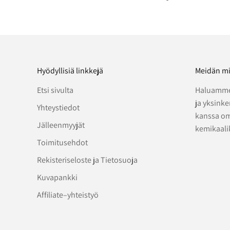
Hyödyllisiä linkkejä
Meidän mi
Etsi sivulta
Haluamme
ja yksink
Yhteystiedot
kanssa om
Jälleenmyyjät
kemikaali
Toimitusehdot
Rekisteriseloste ja Tietosuoja
Kuvapankki
Affiliate–yhteistyö