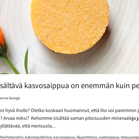
isältävä kasvosaippua on enemmän kuin pe
Hanna Savioja
on hyvä iholle? Oletko koskaan huomannut, että iho voi paremmin 
n? Arvaa miksi? ⁣ Kehomme sisältää saman pitoisuuden mineraaleja ja
 yllättävää, että merisuola...
ihonhoitorutiini
kaksoispuhdistus
kasvosaippua
öljypuhdistus
suolasaippua
teepuusaip