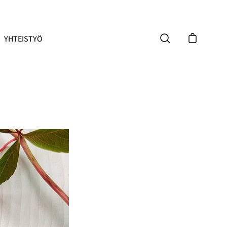
YHTEISTYÖ
Avaa ostoskor
Avaa hakupalkki