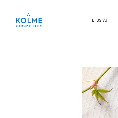
Siirry
sisältöön
ETUSIVU