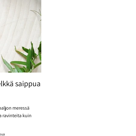
lkkä saippua
paljon meressä
 ravinteita kuin
pua