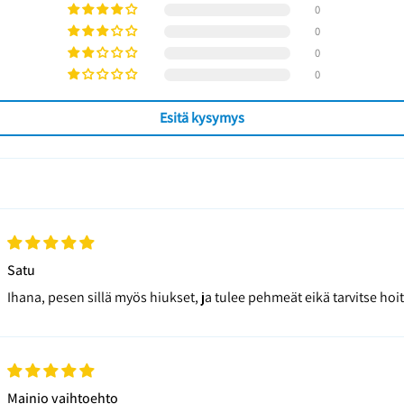
0
0
0
0
Esitä kysymys
Satu
Ihana, pesen sillä myös hiukset, ja tulee pehmeät eikä tarvitse hoi
Mainio vaihtoehto