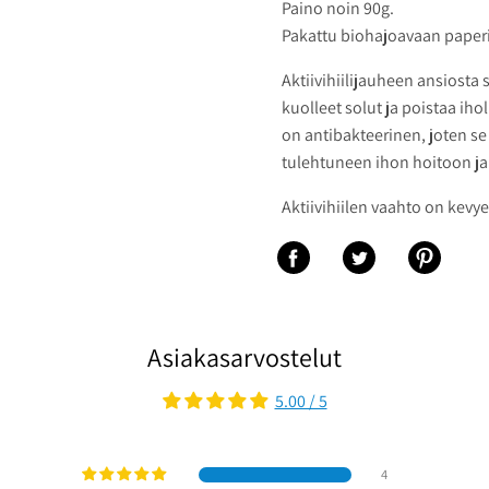
Paino noin 90g.
Pakattu biohajoavaan paper
Aktiivihiilijauheen ansiosta 
kuolleet solut ja poistaa ih
on antibakteerinen, joten se
tulehtuneen ihon hoitoon j
Aktiivihiilen vaahto on kevye
Jaa Facebookiin
Jaa Twitteriin
Jaa Pinter
Asiakasarvostelut
5.00 / 5
4