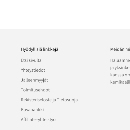
Hyödyllisiä linkkejä
Meidän mi
Etsi sivulta
Haluamme
ja yksink
Yhteystiedot
kanssa om
Jälleenmyyjät
kemikaali
Toimitusehdot
Rekisteriseloste ja Tietosuoja
Kuvapankki
Affiliate–yhteistyö