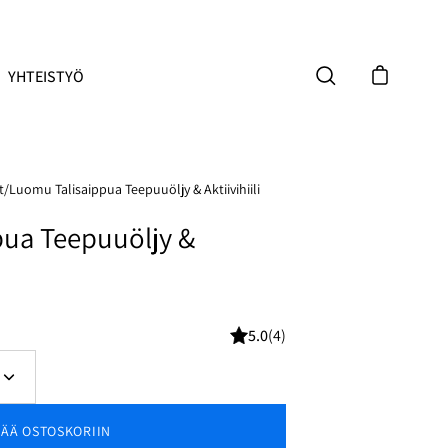
YHTEISTYÖ
Avaa ostoskor
Avaa hakupalkki
t
/
Luomu Talisaippua Teepuuöljy & Aktiivihiili
pua Teepuuöljy &
5.0
(4)
Lisää
määrää
SÄÄ OSTOSKORIIN