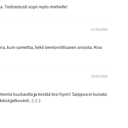
a. Todistetusti sopii myös miehelle!
11/09/2020
na, kuin samettia, liekö bentoniittisaven ansiota. Kiva
10/02/2020
 monta kuukautta ja kestää tosi hyvin! Saippua ei kuivata
iä jatkuvasti. :) :) :)