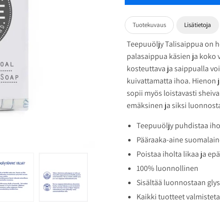
Tuotekuvaus
Lisätietoja
Teepuuöljy Talisaippua on h
palasaippua käsien ja koko 
kosteuttava ja saippualla vo
kuivattamatta ihoa. Hienon 
sopii myös loistavasti shei
emäksinen ja siksi luonnost
Teepuuöljy puhdistaa iho
Pääraaka-aine suomalain
Poistaa iholta likaa ja e
100% luonnollinen
Sisältää luonnostaan glys
Kaikki tuotteet valmiste