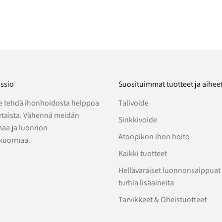
ssio
Suosituimmat tuotteet ja aihee
 tehdä ihonhoidosta helppoa
Talivoide
ertaista. Vähennä meidän
Sinkkivoide
aa ja luonnon
Atoopikon ihon hoito
kuormaa.
Kaikki tuotteet
Hellävaraiset luonnonsaippuat
turhia lisäaineita
Tarvikkeet & Oheistuotteet