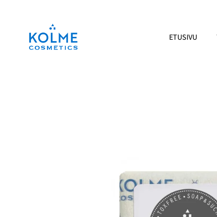
Siirry
sisältöön
ETUSIVU