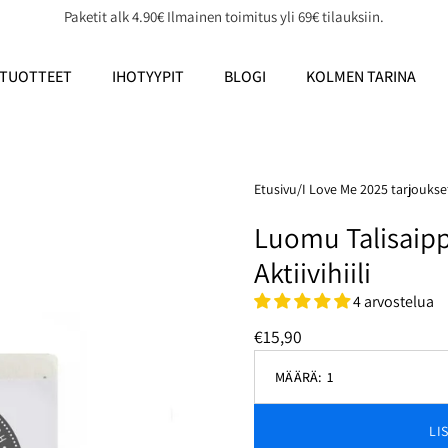
Paketit alk 4.90€ Ilmainen toimitus yli 69€ tilauksiin.
TUOTTEET
IHOTYYPIT
BLOGI
KOLMEN TARINA
Etusivu
/
I Love Me 2025 tarjoukse
Luomu Talisaip
Aktiivihiili
4 arvostelua
€15,90
MÄÄRÄ:
1
Vähennä
määrää
LI