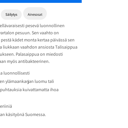
Säilytys
Ainesosat
ellävaraisesti pesevä luonnollinen
vartalon pesuun. Sen vaahto on
i pestä kädet monta kertaa päivässä sen
ja liukkaan vaahdon ansiosta Talisaippua
vaukseen. Palasaippua on miedosti
aan myös antibakteerinen.
a luonnollisesti
en ylämaankarjan luomu tali
päpuhtauksia kuivattamatta ihoa
eriiniä
taan käsityönä Suomessa.