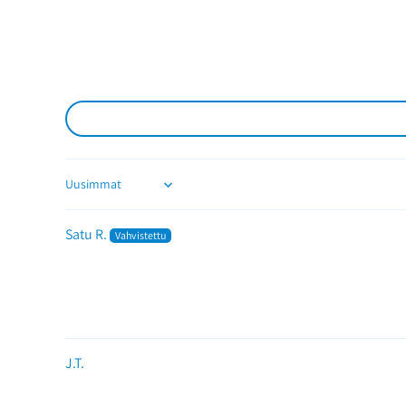
Sort by
Satu R.
J.T.