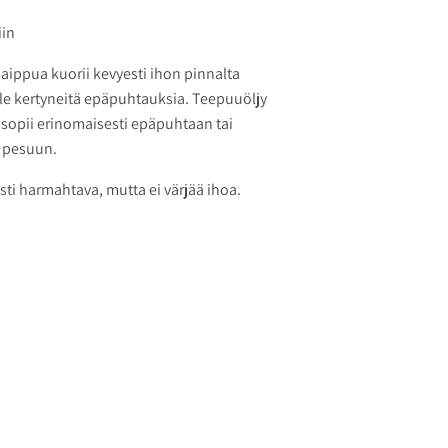
iin
saippua kuorii kevyesti ihon pinnalta
olle kertyneitä epäpuhtauksia. Teepuuöljy
 sopii erinomaisesti epäpuhtaan tai
a pesuun.
sti harmahtava, mutta ei värjää ihoa.
estiin