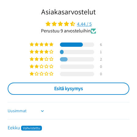
Asiakasarvostelut
4.44 / 5
Perustuu 9 arvosteluihin
6
1
2
0
0
Esitä kysymys
Sort by
Eekku