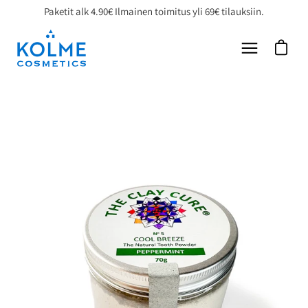
Siirry
Paketit alk 4.90€ Ilmainen toimitus yli 69€ tilauksiin.
sisältöön
Avaa ost
Avaa
navigointim