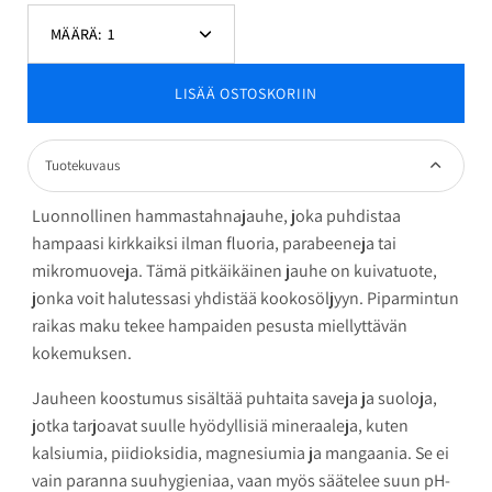
MÄÄRÄ:
1
Vähennä
Lisää
määrää
määrää
LISÄÄ OSTOSKORIIN
Tuotekuvaus
Luonnollinen hammastahnajauhe, joka puhdistaa
hampaasi kirkkaiksi ilman fluoria, parabeeneja tai
mikromuoveja. Tämä pitkäikäinen jauhe on kuivatuote,
jonka voit halutessasi yhdistää kookosöljyyn. Piparmintun
raikas maku tekee hampaiden pesusta miellyttävän
kokemuksen.
Jauheen koostumus sisältää puhtaita saveja ja suoloja,
jotka tarjoavat suulle hyödyllisiä mineraaleja, kuten
kalsiumia, piidioksidia, magnesiumia ja mangaania. Se ei
vain paranna suuhygieniaa, vaan myös säätelee suun pH-