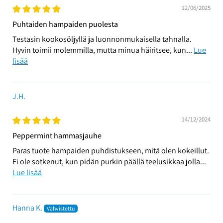
12/06/2025
Puhtaiden hampaiden puolesta
Testasin kookosöljyllä ja luonnonmukaisella tahnalla.
Hyvin toimii molemmilla, mutta minua häiritsee, kun...
Lue
lisää
J.H.
14/12/2024
Peppermint hammasjauhe
Paras tuote hampaiden puhdistukseen, mitä olen kokeillut.
Ei ole sotkenut, kun pidän purkin päällä teelusikkaa jolla...
Lue lisää
Hanna K.