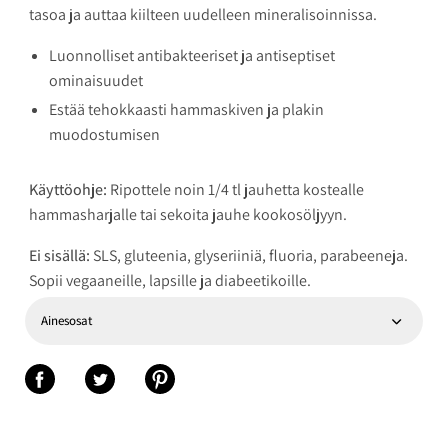
tasoa ja auttaa kiilteen uudelleen mineralisoinnissa.
Luonnolliset antibakteeriset ja antiseptiset
ominaisuudet
Estää tehokkaasti hammaskiven ja plakin
muodostumisen
Käyttöohje:
Ripottele noin 1/4 tl jauhetta kostealle
hammasharjalle tai sekoita jauhe kookosöljyyn.
Ei sisällä:
SLS, gluteenia, glyseriiniä, fluoria, parabeeneja.
Sopii vegaaneille, lapsille ja diabeetikoille.
Ainesosat
Jaa Facebookiin
Jaa Twitteriin
Jaa Pinterestiin