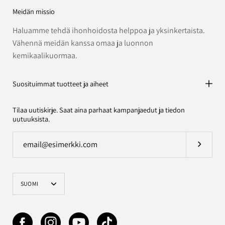
Meidän missio
Haluamme tehdä ihonhoidosta helppoa ja yksinkertaista.
Vähennä meidän kanssa omaa ja luonnon
kemikaalikuormaa.
Suosituimmat tuotteet ja aiheet
Tilaa uutiskirje. Saat aina parhaat kampanjaedut ja tiedon
uutuuksista.
Tilaa uut
Kieli
SUOMI